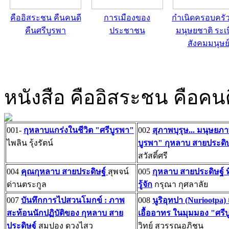
คืออิสระชน คืนคนดี
การเมืองของ
กำเนิดครอบครั
คืนศรีบูรพา
ประชาชน
มนุษยชาติ ระเ
สังคมมนุษย
หนังสือ คืออิสระชน คือคนด
001-
กุหลาบแกร่งในชีวิต "ศรีบูรพา"
002
สุภาพบุรุษ... มนุษยภา
ไพลิน รุ้งรัตน์
บูรพา" กุหลาบ สายประดิษ
สวัสดิ์ศรี
004
คุณกุหลาบ สายประดิษฐ์
สุพจน์
005
กุหลาบ สายประดิษฐ์ ที
ด่านตระกูล
รู้จัก
กรุณา กุศลาลัย
007
บันทึกการไปสวนโมกข์ : ภาพ
008
นูริอุทปา (Nuriootpa)
สะท้อนนักปฏิบัติของ กุหลาบ สาย
เอื้ออาทร ในมุมมอง "ศรี
ประดิษฐ์
สมปอง ดวงไสว
วิทย์ สุวรรณอภิชน