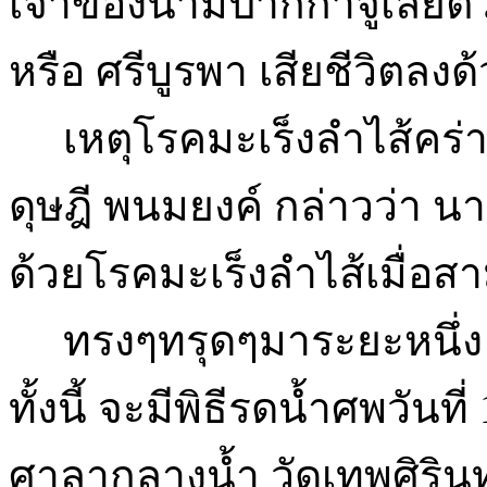
เจ้าของนามปากกาจูเลียต
หรือ ศรีบูรพา เสียชีวิตลงด้
เหตุโรคมะเร็งลำไส้คร่า 
ดุษฎี พนมยงค์ กล่าวว่า นา
ด้วยโรคมะเร็งลำไส้เมื่อส
ทรงๆทรุดๆมาระยะหนึ่ง ก
ทั้งนี้ จะมีพิธีรดน้ำศพวันที
ศาลากลางน้ำ วัดเทพศิริ