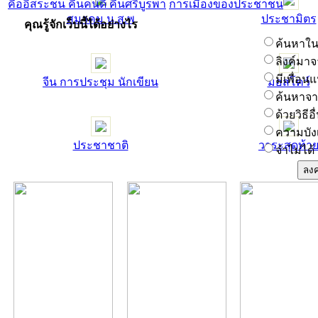
คืออิสระชน คืนคนดี คืนศรีบูรพา
การเมืองของประชาชน
สมาคม น.ส.พ
ประชามิตร
คุณรู้จักเว็บนี้ได้อย่างไร
ค้นหาในช
ลิงค์มาจ
มีเพื่อน
จีน การประชุม นักเขียน
มอสโคว์
ค้นหาจาก
ด้วยวิธีอื
ความบัง
ประชาชาติ
วาระสุดท้า
จำไม่ได้