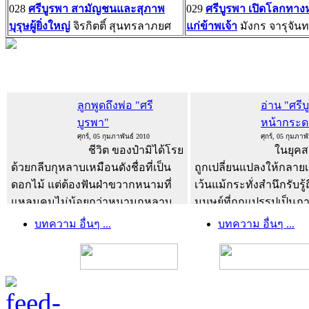
028
ศรีบูรพา สามัญชนและสุภาพ
029
ศรีบูรพา เปิดโลกทางห
บุรุษผู้ยิ่งใหญ่
จิรกิตติ์ สุนทรลาภยศ
แก่ข้าพเจ้า
มังกร จารุจันทร
ลูกพูดถึงพ่อ "ศรี
อ่าน "ศรี
บูรพา"
หน้ากระ
ศุกร์, 05 กุมภาพันธ์ 2010
ศุกร์, 05 กุมภาพ
ชีวิต ของป๋ามิได้โรย
ในยุคสมัย
ด้วยกลีบกุหลาบเหมือนดังชื่อที่เป็น
ถูกเปลี่ยนแปลงให้กลายเป
ดอกไม้ แต่ต้องฟันฝ่าขวากหนามที่
เว้นแม้กระทั่งสำนึกรับรู้ถ
แหลมคมไม่น้อยกว่าหนามกุหลาบ
มนุษย์ที่ถูกแปรรูปเป็นภ
พ่อของป๋าตายตั้งแต่ป๋ายังเด็ก แม่
ส่งเสริมผลประโยชน์ทา
บทความ อื่นๆ ...
บทความ อื่นๆ ...
ของป๋าต้องทำงานหาเลี้ยงครอบครัว
เรา จะมีชีวิตอยู่ได้อย่า
ด้วยการตัดเย็บเสี้อผ้า ...
อ่านเพิ่ม
หนังสือดีๆ...
อ่านเพิ่มเติม
เติม...