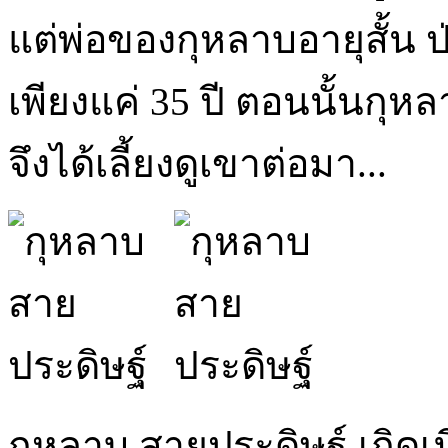
แต่พ่อของกุหลาบอายุสั้น ป่
เพียงแค่ 35 ปี ตอนนั้นกุห
จึงได้เลี้ยงดูเขาต่อมา...
กุหลาบ สายประดิษฐ์ เกิดเม