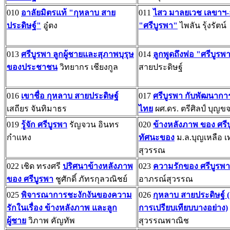
010
อาลัยมิตรแท้ "กุหลาบ สาย
011
ไสว มาลยเวช เลขาฯ-
ประดิษฐ์"
อู๋ตง
"ศรีบูรพา"
ไพลัน รุ้งรัตน์
013
ศรีบูรพา ลูกผู้ชายและสุภาพบุรุษ
014
ลูกพูดถึงพ่อ "ศรีบูรพ
ของประชาชน
วิทยากร เชียงกูล
สายประดิษฐ์
016
เขาชื่อ กุหลาบ สายประดิษฐ์
017
ศรีบูรพา กับพัฒนากา
เสถียร จันทิมาธร
ไทย
ผศ.ดร. ตรีศิลป์ บุญข
019
รู้จัก ศรีบูรพา
รัญจวน อินทร
020
ข้างหลังภาพ ของ ศรี
กำแหง
ทัศนะของ
ม.ล.บุญเหลือ 
สุวรรณ
022 เชิด ทรงศรี
ปริศนาข้างหลังภาพ
023
ความรักของ ศรีบูรพา
ของ ศรีบูรพา
ชูศักดิ์ ภัทรกุลวณิชย์
อาภรณ์สุวรรณ
025
พิจารณาการชะงักงันของความ
026
กุหลาบ สายประดิษฐ์ (
รักในเรื่อง ข้างหลังภาพ และลูก
การเปรียบเทียบบางอย่าง)
ผู้ชาย
วิภาพ คัญทัพ
สุวรรณพาณิช